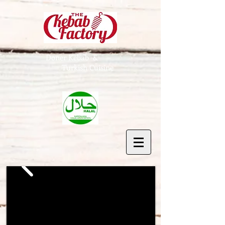
Doner Kebab &
Turkish Cuisine
Welcome to The Kebab
Factory
Keep calm and get kebabs