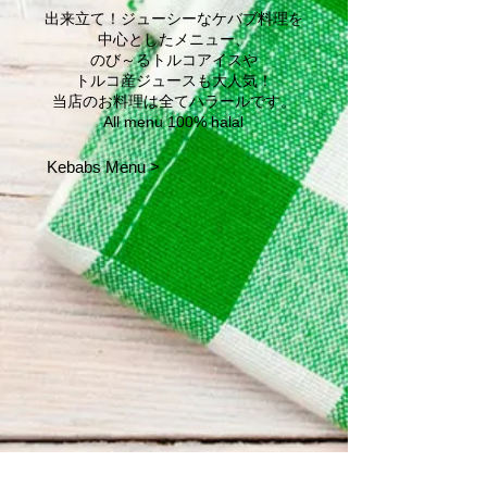
出来立て！ジューシーなケバブ料理を
中心としたメニュー、
のび～るトルコアイスや
トルコ産ジュースも大人気！
当店のお料理は全てハラールです。
All menu 100% halal
Kebabs Menu >