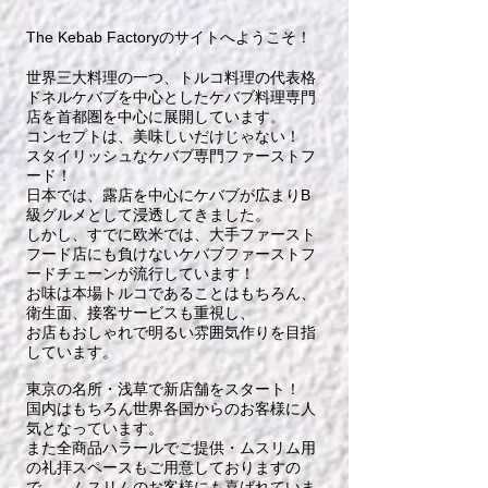
The Kebab Factoryのサイトへようこそ！
世界三大料理の一つ、トルコ料理の代表格
ドネルケバブを中心とした
ケバブ料理専門
店を
首都圏を中心に展開しています。
コンセプトは、美味しいだけじゃない！
スタイリッシュなケバブ専門ファーストフ
ード！
日本では、露店を中心にケバブが広まりB
級グルメとして浸透してきました。
しかし、すでに欧米では、大手ファースト
フード店にも負けないケバブファーストフ
ードチェーンが流行しています！
お味は本場トルコであることはもちろん、
衛生面、接客サービスも重視し、
お店もおしゃれで明るい雰囲気作りを目指
しています。
東京の名所・浅草で新店舗をスタート！
国内はもちろん世界各国からのお客様に人
気となっています。
また全商品ハラールでご提供・ムスリム用
の礼拝スペースもご用意しておりますの
で、 ムスリムのお客様にも喜ばれていま