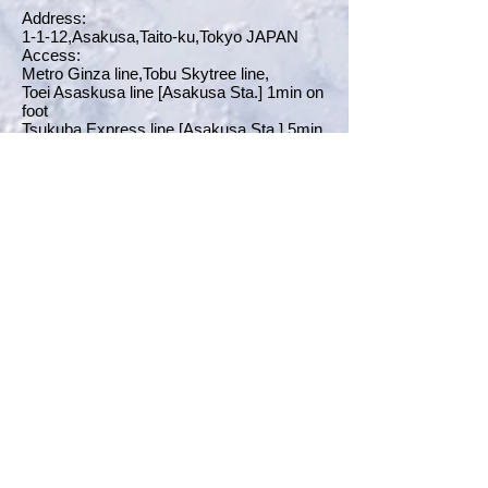
Address:
1-1-12,Asakusa,Taito-ku,Tokyo JAPAN
Access:
Metro Ginza line,Tobu Skytree line,
Toei Asaskusa line [Asakusa Sta.] 1min on
foot
Tsukuba Express line [Asakusa Sta.] 5min
on foot.
Shop Info
レジィズケバブ トルコケバブ＆カフ
ェ イオン幕張店
Leziz Kebab Turkish Kebab & Cafe
Makuhari Aeon