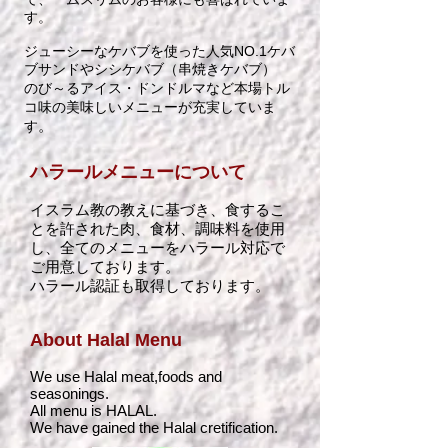
す。
ジューシーなケバブを使った人気NO.1ケバ
ブサンドやシシケバブ（串焼きケバブ）
のび～るアイス・ドンドルマなど本場トル
コ味の美味しいメニューが充実していま
。
す
ハラールメニューについて
イスラム教の教えに基づき、食するこ
とを許された肉、食材、調味料を使用
し、全てのメニューをハラール対応で
ご用意しております。
ハラール認証も取得しております。
About Halal Menu
We use Halal meat,foods and
seasonings.
All menu is HALAL.
We have gained the Halal cretification.