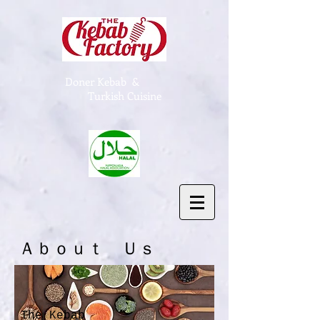
Doner Kebab &
Turkish Cuisine
Ａｂｏｕｔ Ｕｓ
The Kebab