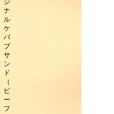
ジ
ナ
ル
ケ
バ
ブ
サ
ン
ド
（
ビ
ー
フ