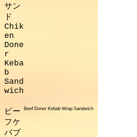
サン
ド
Chik
en
Done
r
Keba
b
Sand
wich
Beef Doner Kebab Wrap Sandwich
ビー
フケ
バブ